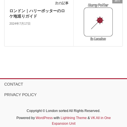
旅行
次の記事
ロンドン｜ハリーポッターのロ
ケ地巡りガイド
2024年7月17日
CONTACT
PRIVACY POLICY
Copyright © London sorted All Rights Reserved.
Powered by
WordPress
with
Lightning Theme
&
VK All in One
Expansion Unit