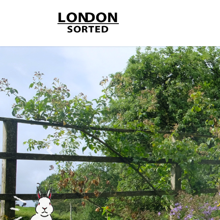
コ
ナ
ン
ビ
テ
ゲ
ン
ー
ツ
シ
へ
ョ
ス
ン
キ
に
ッ
移
プ
動
Previous