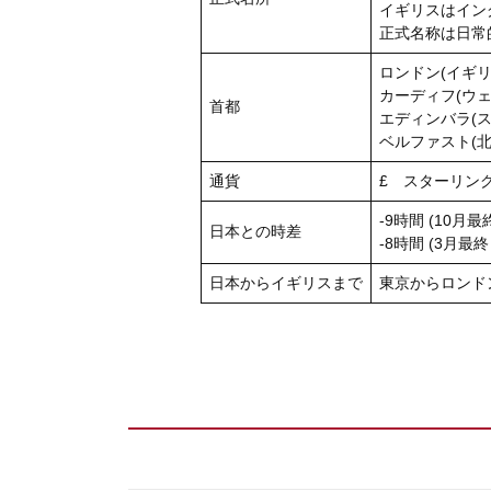
イギリスはイン
正式名称は日常
ロンドン
(イギ
カーディフ
(ウ
首都
エディンバラ
(
ベルファスト
(
通貨
£
スターリン
-9時間 (10月
日本との時差
-8時間 (3月最
日本からイギリスまで
東京からロンド